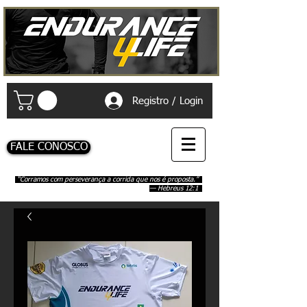
Registro / Login
FALE CONOSCO
“Corramos com perseverança a corrida que nos é proposta.”
— Hebreus 12:1