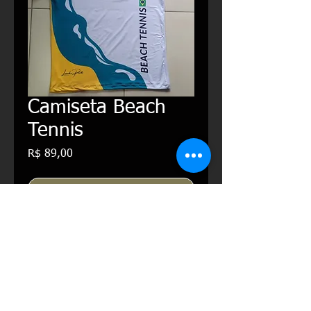
Camiseta Beach
Tennis
Preço
R$ 89,00
Esgotado
Camiseta 88% Poliester, 10%
Elastano, 2% Poliamida
PERSONAL TRAINER – TRIATHLON –