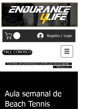
Registro / Login
FALE CONOSCO
“Corramos com perseverança a corrida que nos é proposta.”
— Hebreus 12:1
Aula semanal de
Beach Tennis